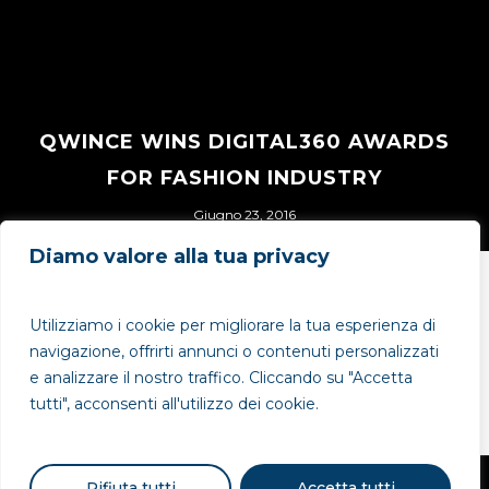
QWINCE WINS DIGITAL360 AWARDS
FOR FASHION INDUSTRY
Giugno 23, 2016
Diamo valore alla tua privacy
Utilizziamo i cookie per migliorare la tua esperienza di
navigazione, offrirti annunci o contenuti personalizzati
e analizzare il nostro traffico. Cliccando su "Accetta
tutti", acconsenti all'utilizzo dei cookie.
Rifiuta tutti
Accetta tutti