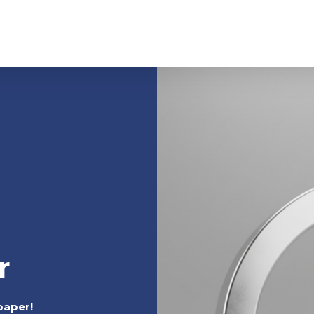
r
 paper!