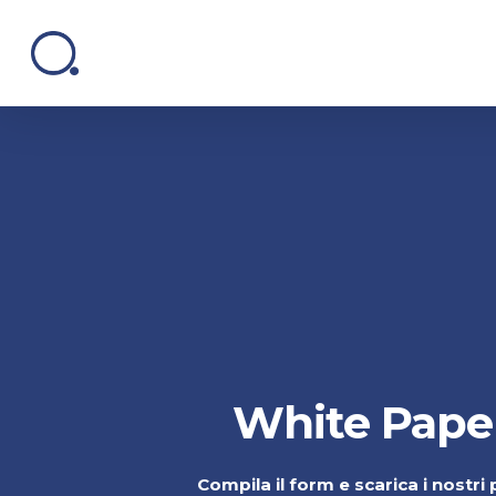
Skip
to
main
content
White
Pape
Compila il form e scarica i nostri