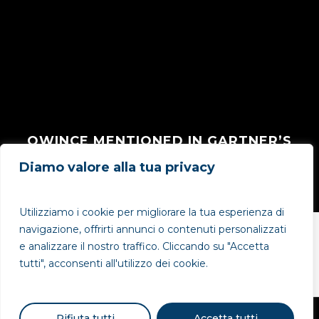
QWINCE MENTIONED IN GARTNER’S
HYPE CYCLE 2016
Diamo valore alla tua privacy
Luglio 27, 2016
Utilizziamo i cookie per migliorare la tua esperienza di
navigazione, offrirti annunci o contenuti personalizzati
e analizzare il nostro traffico. Cliccando su "Accetta
tutti", acconsenti all'utilizzo dei cookie.
Rifiuta tutti
Accetta tutti