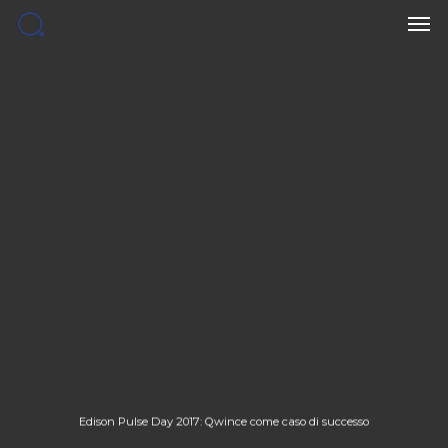
Men
Skip
to
main
content
Edison Pulse Day 2017: Qwince come caso di successo