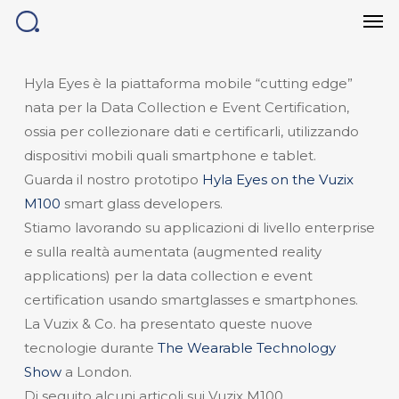
Men
Skip
to
main
content
Hyla Eyes è la piattaforma mobile “cutting edge”
nata per la Data Collection e Event Certification,
ossia per collezionare dati e certificarli, utilizzando
dispositivi mobili quali smartphone e tablet.
Guarda il nostro prototipo
Hyla Eyes on the Vuzix
M100
smart glass developers.
Stiamo lavorando su applicazioni di livello enterprise
e sulla realtà aumentata (augmented reality
applications) per la data collection e event
certification usando smartglasses e smartphones.
La Vuzix & Co. ha presentato queste nuove
tecnologie durante
The Wearable Technology
Show
a London.
Di seguito alcuni articoli sui Vuzix M100