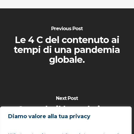
Previous Post
Le 4 C del contenuto ai
tempi di una pandemia
globale.
Next Post
Quando il brand vince
Diamo valore alla tua privacy
sulle preferenze
esplicite: il caso della