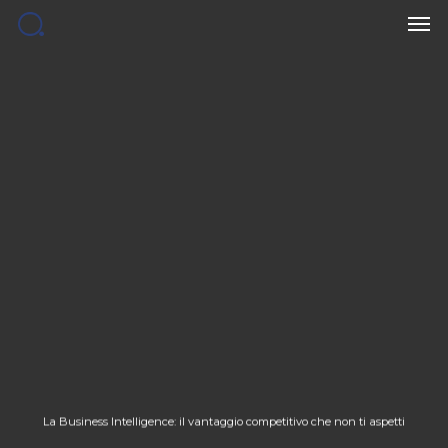
Men
Skip
to
main
content
La Business Intelligence: il vantaggio competitivo che non ti aspetti