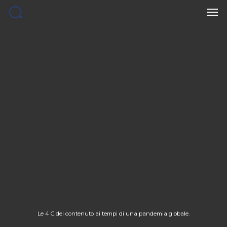
Men
Skip
to
main
content
Le 4 C del contenuto ai tempi di una pandemia globale.