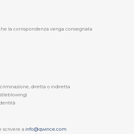
 che la corrispondenza venga consegnata
iminazione, diretta o indiretta
stleblowing)
identità
e scrivere a
info@qwince.com