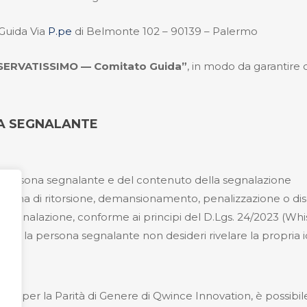
 Guida
Via
P.pe
di Belmonte 102 – 90139 – Palermo
SERVATISSIMO — Comitato Guida”
, in modo da garantire
NA SEGNALANTE
la persona segnalante e del contenuto della segnalazione
orma di ritorsione, demansionamento, penalizzazione o discr
 segnalazione, conforme ai principi del D.Lgs. 24/2023 (Whi
alora la persona segnalante non desideri rivelare la propria 
tione per la Parità di Genere di Qwince Innovation, è possibil