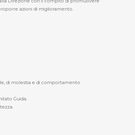
 dalla Direzione con il compito di promuovere
 proporre azioni di miglioramento.
tale, di molestia e di comportamento
mitato Guida.
tezza.