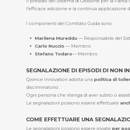
Il presidio del Sistema di Gestione per la Parit
l’efficace adozione e la continua applicazione de
I componenti del Comitato Guida sono:
Marilena Mureddu
— Responsabile del Sist
Carlo Nuccio
— Membro
Stefano Todaro
— Membro
SEGNALAZIONE DI EPISODI DI NON IN
Qwince Innovation adotta una
politica di toll
discriminatorio.
Ogni persona che ritenga di aver subito o assisti
Le segnalazioni possono essere effettuate
anc
COME EFFETTUARE UNA SEGNALAZI
Le segnalazioni possono essere inviate
per pos