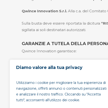
Qwince Innovation S.r.l.
Alla c.a. del Comitato
Sulla busta deve essere riportata la dicitura
“RI
sigillata ai soli destinatari autorizzati.
GARANZIE A TUTELA DELLA PERSO
Qwince Innovation garantisce:
la
riservatezza assoluta
dell’identità del
Diamo valore alla tua privacy
la
tutela
della persona segnalante da ogni f
la
gestione imparziale e tempestiva
della
la possibilità di
segnalazione anonima
, qu
Utilizziamo i cookie per migliorare la tua esperienza di
navigazione, offrirti annunci o contenuti personalizzati
e analizzare il nostro traffico. Cliccando su "Accetta
CONTATTI
tutti", acconsenti all'utilizzo dei cookie.
Per richieste di informazioni sul Sistema di Ges