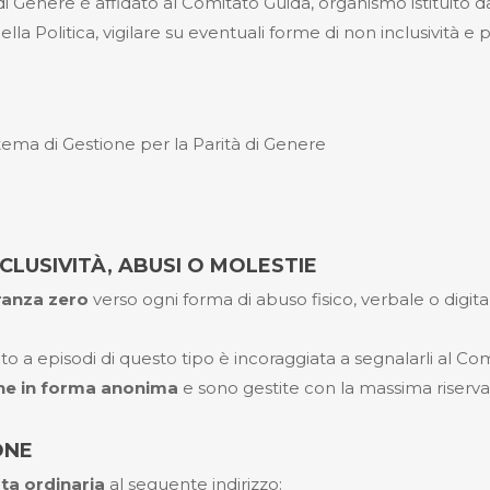
à di Genere è affidato al Comitato Guida, organismo istituito
lla Politica, vigilare su eventuali forme di non inclusività e
ema di Gestione per la Parità di Genere
CLUSIVITÀ, ABUSI O MOLESTIE
eranza zero
verso ogni forma di abuso fisico, verbale o digi
to a episodi di questo tipo è incoraggiata a segnalarli al Co
he in forma anonima
e sono gestite con la massima riserva
ONE
ta ordinaria
al seguente indirizzo: