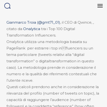
Men
Skip
to
main
content
Gianmarco Troia (@gmt71_01)
, il CEO di Qwince, ,
citato da
Onalytica
tra i Top 100 Digital
Transformation Influencers.
Onalytica utilizza una metodologia basata su
PageRank per estrarre i top influencers su un
tema particolare (tweets relativi alla “digital
transformation” o digitaltransformation in questo
caso). La metodologia prende in considerazione il
numero e la qualità dei riferimenti contestuali che
l’utente riceve.
Questi calcoli prendono anche in considerazione la
rilevanza del profilo (number of tweets on topic), la
capacità di raggiungere l’audience (number of
followers) e la cosiddetta “reference” (how often