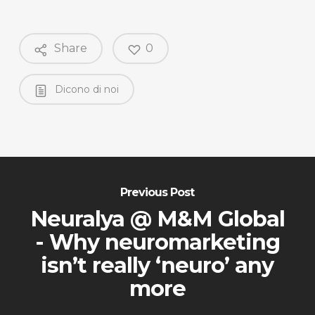
Share
0
Dicono di noi
Previous Post
Neuralya @ M&M Global
- Why neuromarketing
isn’t really ‘neuro’ any
more