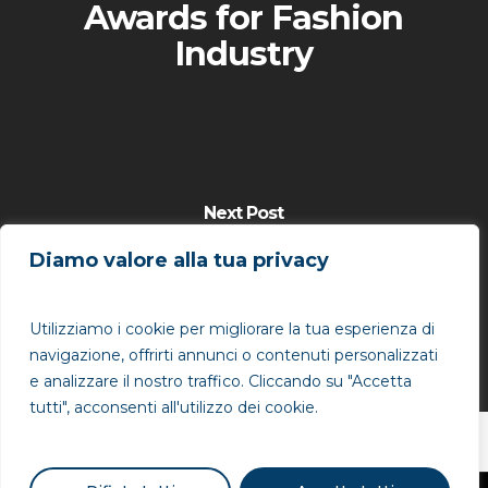
Awards for Fashion
Industry
Next Post
TSW and Qwince @
Diamo valore alla tua privacy
Wired Next Festival
2016
Utilizziamo i cookie per migliorare la tua esperienza di
navigazione, offrirti annunci o contenuti personalizzati
e analizzare il nostro traffico. Cliccando su "Accetta
tutti", acconsenti all'utilizzo dei cookie.