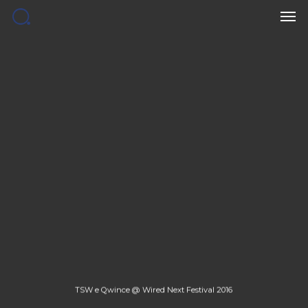
Men
Skip
to
main
content
TSW e Qwince @ Wired Next Festival 2016