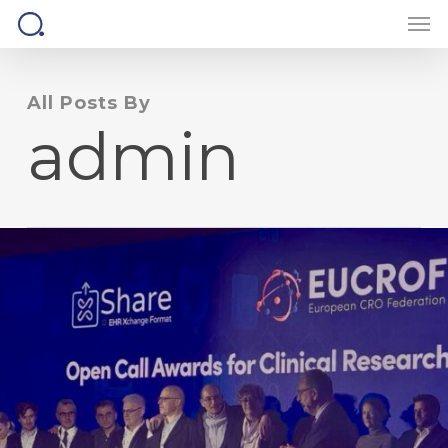
Men
Skip
to
main
content
All Posts By
admin