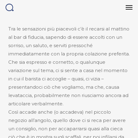
Men
Skip
to
main
content
Tra le sensazioni più piacevoli c’è il recarsi al mattino
al bar di fiducia, sapendo di essere accolti con un
sorriso, un saluto, e serviti pressoché
immediatamente con la propria colazione preferita.
Che sia espresso e cornetto, o qualunque
variazione sul tema, ci si sente a casa nel momento
in cui il barista ci accoglie – quasi, ci vizia –
presentandoci ciò che vogliamo, ma che, causa
levataccia, probabilmente non riusciamo ancora ad
articolare verbalmente.
Così accade anche (o accadeva) nel piccolo
negozio all’angolo, quello dove ci si reca per avere
un consiglio, non per accaparrarsi quasi alla cieca
ciò che è in mostra sugli scaffali, per poi infilarsi da