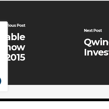
Previous Post
Next Post
rable
Qwin
 Show
Inves
2015