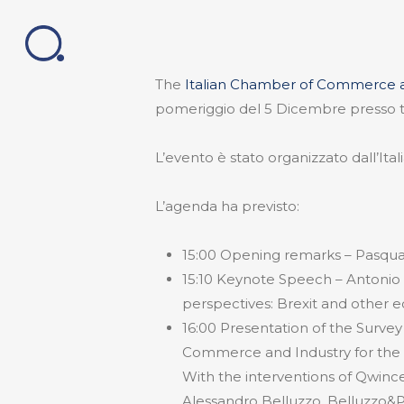
Skip
to
main
content
The
Italian Chamber of Commerce a
pomeriggio del 5 Dicembre presso t
L’evento è stato organizzato dall’It
L’agenda ha previsto:
15:00 Opening remarks – Pasqual
15:10 Keynote Speech – Antonio 
perspectives: Brexit and other 
16:00 Presentation of the Survey
Commerce and Industry for the
With the interventions of Qwinc
Alessandro Belluzzo, Belluzzo&