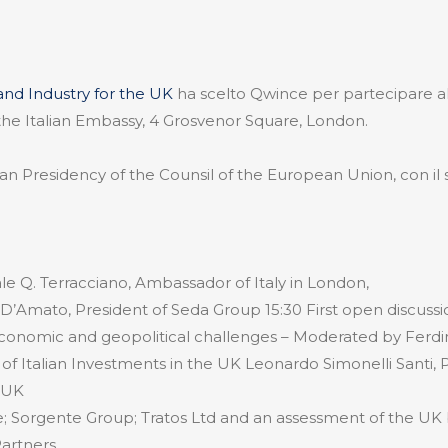
nd Industry for the UK
ha scelto Qwince per partecipare all
he Italian Embassy, 4 Grosvenor Square, London.
alian Presidency of the Counsil of the European Union, con i
e Q. Terracciano, Ambassador of Italy in London,
D’Amato, President of Seda Group 15:30 First open discuss
economic and geopolitical challenges – Moderated by Ferdi
 of Italian Investments in the UK Leonardo Simonelli Santi, 
 UK
e; Sorgente Group; Tratos Ltd and an assessment of the UK
Partners