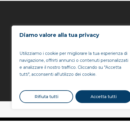
Diamo valore alla tua privacy
Qwince @ Wea
Technology
Utilizziamo i cookie per migliorare la tua esperienza di
navigazione, offrirti annunci o contenuti personalizzati
e analizzare il nostro traffico. Cliccando su "Accetta
tutti", acconsenti all'utilizzo dei cookie.
Rifiuta tutti
Accetta tutti
© 2026 QWINCE. P.IVA 11801100964 - P.IVA 05585930828