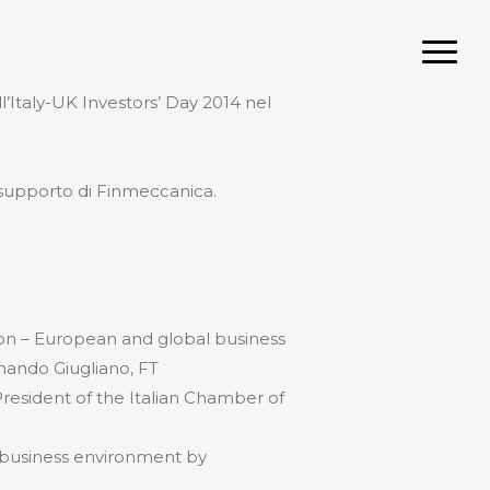
Menu
’Italy-UK Investors’ Day 2014 nel
l supporto di Finmeccanica.
ion – European and global business
nando Giugliano, FT
President of the Italian Chamber of
 business environment by