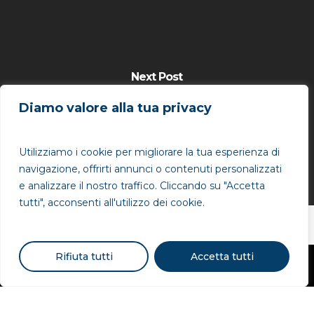
Next Post
Wired - 5 startup che
Diamo valore alla tua privacy
puntano sul
neuromarketing
Utilizziamo i cookie per migliorare la tua esperienza di
navigazione, offrirti annunci o contenuti personalizzati
e analizzare il nostro traffico. Cliccando su "Accetta
tutti", acconsenti all'utilizzo dei cookie.
Rifiuta tutti
Accetta tutti
© 2026 QWINCE. P.IVA 11801100964 - P.IVA 05585930828
facebook
linkedin