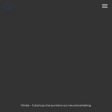
Men
Skip
to
main
content
Wired – 5 startup che puntano sul neuromarketing