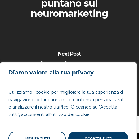
puntano sul
neuromarketing
Next Post
Deloitte cita Neuralya
Diamo valore alla tua privacy
tra le tecnologie più
innovative in
Utilizziamo i cookie per migliorare la tua esperienza di
Greenhouse
navigazione, offrirti annunci o contenuti personalizzati
e analizzare il nostro traffico. Cliccando su "Accetta
tutti", acconsenti all'utilizzo dei cookie.
Rifiuta tutti
Accetta tutti